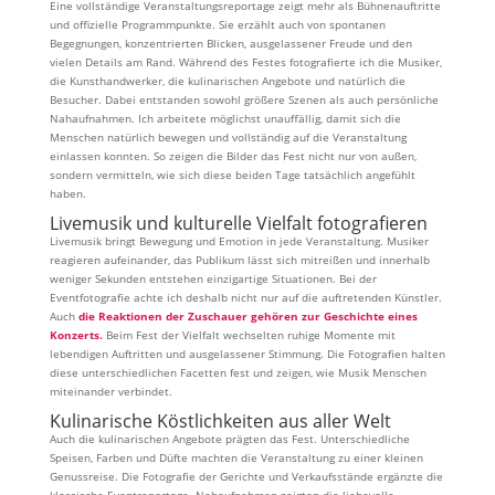
Eine vollständige Veranstaltungsreportage zeigt mehr als Bühnenauftritte
und offizielle Programmpunkte. Sie erzählt auch von spontanen
Begegnungen, konzentrierten Blicken, ausgelassener Freude und den
vielen Details am Rand. Während des Festes fotografierte ich die Musiker,
die Kunsthandwerker, die kulinarischen Angebote und natürlich die
Besucher. Dabei entstanden sowohl größere Szenen als auch persönliche
Nahaufnahmen. Ich arbeitete möglichst unauffällig, damit sich die
Menschen natürlich bewegen und vollständig auf die Veranstaltung
einlassen konnten. So zeigen die Bilder das Fest nicht nur von außen,
sondern vermitteln, wie sich diese beiden Tage tatsächlich angefühlt
haben.
Livemusik und kulturelle Vielfalt fotografieren
Livemusik bringt Bewegung und Emotion in jede Veranstaltung. Musiker
reagieren aufeinander, das Publikum lässt sich mitreißen und innerhalb
weniger Sekunden entstehen einzigartige Situationen. Bei der
Eventfotografie achte ich deshalb nicht nur auf die auftretenden Künstler.
Auch
die Reaktionen der Zuschauer gehören zur Geschichte eines
Konzerts.
Beim Fest der Vielfalt wechselten ruhige Momente mit
lebendigen Auftritten und ausgelassener Stimmung. Die Fotografien halten
diese unterschiedlichen Facetten fest und zeigen, wie Musik Menschen
miteinander verbindet.
Kulinarische Köstlichkeiten aus aller Welt
Auch die kulinarischen Angebote prägten das Fest. Unterschiedliche
Speisen, Farben und Düfte machten die Veranstaltung zu einer kleinen
Genussreise. Die Fotografie der Gerichte und Verkaufsstände ergänzte die