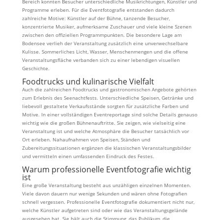
Bereich konnten Besucher unterschiedliche Musikrichtungen, Künstler und
Programme erleben. Für die Eventfotografie entstanden dadurch
zahlreiche Motive: Künstler auf der Bühne, tanzende Besucher,
konzentrierte Musiker, aufmerksame Zuschauer und viele kleine Szenen
zwischen den offiziellen Programmpunkten. Die besondere Lage am
Bodensee verlieh der Veranstaltung zusätzlich eine unverwechselbare
Kulisse. Sommerliches Licht, Wasser, Menschenmengen und die offene
Veranstaltungsfläche verbanden sich zu einer lebendigen visuellen
Geschichte.
Foodtrucks und kulinarische Vielfalt
Auch die zahlreichen Foodtrucks und gastronomischen Angebote gehörten
zum Erlebnis des Seenachtfests. Unterschiedliche Speisen, Getränke und
liebevoll gestaltete Verkaufsstände sorgten für zusätzliche Farben und
Motive. In einer vollständigen Eventreportage sind solche Details genauso
wichtig wie die großen Bühnenauftritte. Sie zeigen, wie vielseitig eine
Veranstaltung ist und welche Atmosphäre die Besucher tatsächlich vor
Ort erleben. Nahaufnahmen von Speisen, Ständen und
Zubereitungssituationen ergänzen die klassischen Veranstaltungsbilder
und vermitteln einen umfassenden Eindruck des Festes.
Warum professionelle Eventfotografie wichtig
ist
Eine große Veranstaltung besteht aus unzähligen einzelnen Momenten.
Viele davon dauern nur wenige Sekunden und wären ohne Fotografien
schnell vergessen. Professionelle Eventfotografie dokumentiert nicht nur,
welche Künstler aufgetreten sind oder wie das Veranstaltungsgelände
ausgesehen hat. Sie hält auch die Stimmung, das Publikum, die