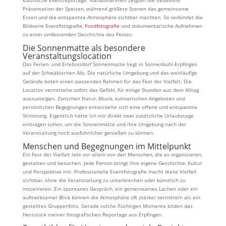
klassische Eventreportage. Nahaufnahmen zeigten die liebevolle
Präsentation der Speisen, während größere Szenen das gemeinsame
Essen und die entspannte Atmosphäre sichtbar machten. So verbindet die
Bildserie Eventfotografie,
Foodfotografie
und dokumentarische Aufnahmen
zu einer umfassenden Geschichte des Festes.
Die Sonnenmatte als besondere
Veranstaltungslocation
Das Ferien- und Erlebnisdorf Sonnenmatte liegt in Sonnenbühl-Erpfingen
auf der Schwäbischen Alb. Die natürliche Umgebung und das weitläufige
Gelände boten einen passenden Rahmen für das Fest der Vielfalt. Die
Location vermittelte sofort das Gefühl, für einige Stunden aus dem Alltag
auszusteigen. Zwischen Natur, Musik, kulinarischen Angeboten und
persönlichen Begegnungen entwickelte sich eine offene und entspannte
Stimmung. Eigentlich hätte ich mir direkt zwei zusätzliche Urlaubstage
eintragen sollen, um die Sonnenmatte und ihre Umgebung nach der
Veranstaltung noch ausführlicher genießen zu können.
Menschen und Begegnungen im Mittelpunkt
Ein Fest der Vielfalt lebt vor allem von den Menschen, die es organisieren,
gestalten und besuchen. Jede Person bringt ihre eigene Geschichte, Kultur
und Perspektive mit. Professionelle Eventfotografie macht diese Vielfalt
sichtbar, ohne die Veranstaltung zu unterbrechen oder künstlich zu
inszenieren. Ein spontanes Gespräch, ein gemeinsames Lachen oder ein
aufmerksamer Blick können die Atmosphäre oft stärker vermitteln als ein
gestelltes Gruppenfoto. Gerade solche flüchtigen Momente bilden das
Herzstück meiner fotografischen Reportage aus Erpfingen.