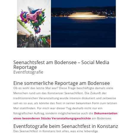
Seenachtsfest am Bodensee – Social Media
Reportage
Eventfotografie
Eine sommerliche Reportage am Bodensee
Ob es wohl das letzte Mal war? Diese Frage beschäftigte damals viele
Menschen rund um das Konstanzer Seenachtfest. Die Zukunft der
traditionsreichen Veranstaltung wurde intensiv diskutiert und zeitweise
sah es so aus, als könnte das Fest in seiner bekannten Form zum letzten
Mal stattfinden. Für mich war dieser Tag deshalb nicht nur ein
fotografischer Auftrag, sondern möglicherweise auch die
Dokumentation
eines besonderen Stücks Veranstaltungsgeschichte
am Bodensee.
Eventfotografie beim Seenachtfest in Konstanz
Das Seenachtfest in Konstanz bot alles, was eine lebendige