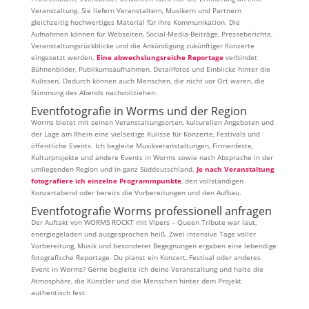
Veranstaltung. Sie liefern Veranstaltern, Musikern und Partnern
gleichzeitig hochwertiges Material für ihre Kommunikation. Die
Aufnahmen können für Webseiten, Social-Media-Beiträge, Presseberichte,
Veranstaltungsrückblicke und die Ankündigung zukünftiger Konzerte
eingesetzt werden.
Eine abwechslungsreiche Reportage
verbindet
Bühnenbilder, Publikumsaufnahmen, Detailfotos und Einblicke hinter die
Kulissen. Dadurch können auch Menschen, die nicht vor Ort waren, die
Stimmung des Abends nachvollziehen.
Eventfotografie in Worms und der Region
Worms bietet mit seinen Veranstaltungsorten, kulturellen Angeboten und
der Lage am Rhein eine vielseitige Kulisse für Konzerte, Festivals und
öffentliche Events. Ich begleite Musikveranstaltungen, Firmenfeste,
Kulturprojekte und andere Events in Worms sowie nach Absprache in der
umliegenden Region und in ganz Süddeutschland.
Je nach Veranstaltung
fotografiere ich einzelne Programmpunkte
, den vollständigen
Konzertabend oder bereits die Vorbereitungen und den Aufbau.
Eventfotografie Worms professionell anfragen
Der Auftakt von WORMS ROCKT mit Vipers – Queen Tribute war laut,
energiegeladen und ausgesprochen heiß. Zwei intensive Tage voller
Vorbereitung, Musik und besonderer Begegnungen ergaben eine lebendige
fotografische Reportage. Du planst ein Konzert, Festival oder anderes
Event in Worms? Gerne begleite ich deine Veranstaltung und halte die
Atmosphäre, die Künstler und die Menschen hinter dem Projekt
authentisch fest.