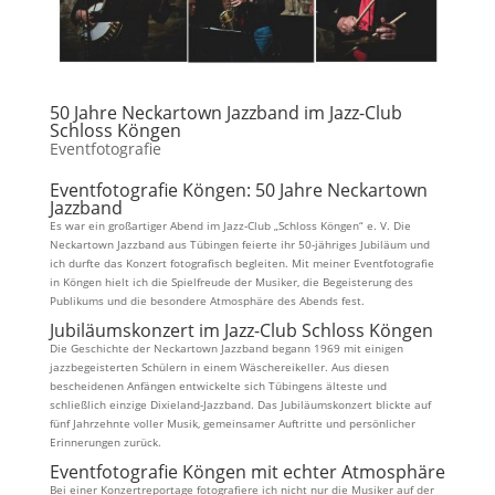
50 Jahre Neckartown Jazzband im Jazz-Club
Schloss Köngen
Eventfotografie
Eventfotografie Köngen: 50 Jahre Neckartown
Jazzband
Es war ein großartiger Abend im Jazz-Club „Schloss Köngen“ e. V. Die
Neckartown Jazzband aus Tübingen feierte ihr 50-jähriges Jubiläum und
ich durfte das Konzert fotografisch begleiten. Mit meiner Eventfotografie
in Köngen hielt ich die Spielfreude der Musiker, die Begeisterung des
Publikums und die besondere Atmosphäre des Abends fest.
Jubiläumskonzert im Jazz-Club Schloss Köngen
Die Geschichte der Neckartown Jazzband begann 1969 mit einigen
jazzbegeisterten Schülern in einem Wäschereikeller. Aus diesen
bescheidenen Anfängen entwickelte sich Tübingens älteste und
schließlich einzige Dixieland-Jazzband. Das Jubiläumskonzert blickte auf
fünf Jahrzehnte voller Musik, gemeinsamer Auftritte und persönlicher
Erinnerungen zurück.
Eventfotografie Köngen mit echter Atmosphäre
Bei einer Konzertreportage fotografiere ich nicht nur die Musiker auf der