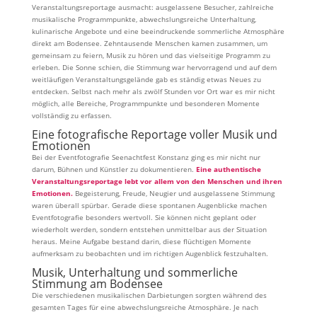
Veranstaltungsreportage ausmacht: ausgelassene Besucher, zahlreiche
musikalische Programmpunkte, abwechslungsreiche Unterhaltung,
kulinarische Angebote und eine beeindruckende sommerliche Atmosphäre
direkt am Bodensee. Zehntausende Menschen kamen zusammen, um
gemeinsam zu feiern, Musik zu hören und das vielseitige Programm zu
erleben. Die Sonne schien, die Stimmung war hervorragend und auf dem
weitläufigen Veranstaltungsgelände gab es ständig etwas Neues zu
entdecken. Selbst nach mehr als zwölf Stunden vor Ort war es mir nicht
möglich, alle Bereiche, Programmpunkte und besonderen Momente
vollständig zu erfassen.
Eine fotografische Reportage voller Musik und
Emotionen
Bei der Eventfotografie Seenachtfest Konstanz ging es mir nicht nur
darum, Bühnen und Künstler zu dokumentieren.
Eine authentische
Veranstaltungsreportage lebt vor allem von den Menschen und ihren
Emotionen.
Begeisterung, Freude, Neugier und ausgelassene Stimmung
waren überall spürbar. Gerade diese spontanen Augenblicke machen
Eventfotografie besonders wertvoll. Sie können nicht geplant oder
wiederholt werden, sondern entstehen unmittelbar aus der Situation
heraus. Meine Aufgabe bestand darin, diese flüchtigen Momente
aufmerksam zu beobachten und im richtigen Augenblick festzuhalten.
Musik, Unterhaltung und sommerliche
Stimmung am Bodensee
Die verschiedenen musikalischen Darbietungen sorgten während des
gesamten Tages für eine abwechslungsreiche Atmosphäre. Je nach