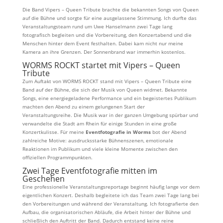
Die Band Vipers – Queen Tribute brachte die bekannten Songs von Queen
auf die Bühne und sorgte für eine ausgelassene Stimmung. Ich durfte das
Veranstaltungsteam rund um Uwe Hanselmann zwei Tage lang
fotografisch begleiten und die Vorbereitung, den Konzertabend und die
Menschen hinter dem Event festhalten. Dabei kam nicht nur meine
Kamera an ihre Grenzen. Der Sonnenbrand war immerhin kostenlos.
WORMS ROCKT startet mit Vipers – Queen
Tribute
Zum Auftakt von WORMS ROCKT stand mit Vipers – Queen Tribute eine
Band auf der Bühne, die sich der Musik von Queen widmet. Bekannte
Songs, eine energiegeladene Performance und ein begeistertes Publikum
machten den Abend zu einem gelungenen Start der
Veranstaltungsreihe. Die Musik war in der ganzen Umgebung spürbar und
verwandelte die Stadt am Rhein für einige Stunden in eine große
Konzertkulisse. Für meine
Eventfotografie in Worms
bot der Abend
zahlreiche Motive: ausdrucksstarke Bühnenszenen, emotionale
Reaktionen im Publikum und viele kleine Momente zwischen den
offiziellen Programmpunkten.
Zwei Tage Eventfotografie mitten im
Geschehen
Eine professionelle Veranstaltungsreportage beginnt häufig lange vor dem
eigentlichen Konzert. Deshalb begleitete ich das Team zwei Tage lang bei
den Vorbereitungen und während der Veranstaltung. Ich fotografierte den
Aufbau, die organisatorischen Abläufe, die Arbeit hinter der Bühne und
schließlich den Auftritt der Band. Dadurch entstand keine reine