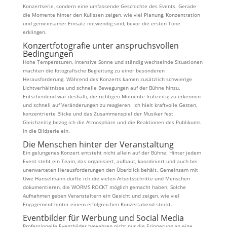
Konzertserie, sondern eine umfassende Geschichte des Events. Gerade
die Momente hinter den Kulissen zeigen, wie viel Planung, Konzentration
und gemeinsamer Einsatz notwendig sind, bevor die ersten Töne
erklingen.
Konzertfotografie unter anspruchsvollen
Bedingungen
Hohe Temperaturen, intensive Sonne und ständig wechselnde Situationen
machten die fotografische Begleitung zu einer besonderen
Herausforderung. Während des Konzerts kamen zusätzlich schwierige
Lichtverhältnisse und schnelle Bewegungen auf der Bühne hinzu.
Entscheidend war deshalb, die richtigen Momente frühzeitig zu erkennen
und schnell auf Veränderungen zu reagieren. Ich hielt kraftvolle Gesten,
konzentrierte Blicke und das Zusammenspiel der Musiker fest.
Gleichzeitig bezog ich die Atmosphäre und die Reaktionen des Publikums
in die Bildserie ein.
Die Menschen hinter der Veranstaltung
Ein gelungenes Konzert entsteht nicht allein auf der Bühne. Hinter jedem
Event steht ein Team, das organisiert, aufbaut, koordiniert und auch bei
unerwarteten Herausforderungen den Überblick behält. Gemeinsam mit
Uwe Hanselmann durfte ich die vielen Arbeitsschritte und Menschen
dokumentieren, die WORMS ROCKT möglich gemacht haben. Solche
Aufnahmen geben Veranstaltern ein Gesicht und zeigen, wie viel
Engagement hinter einem erfolgreichen Konzertabend steckt.
Eventbilder für Werbung und Social Media
Professionelle Eventbilder bewahren nicht nur die Erinnerung an eine