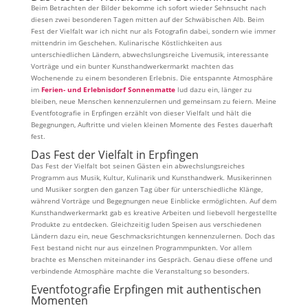
Beim Betrachten der Bilder bekomme ich sofort wieder Sehnsucht nach
diesen zwei besonderen Tagen mitten auf der Schwäbischen Alb. Beim
Fest der Vielfalt war ich nicht nur als Fotografin dabei, sondern wie immer
mittendrin im Geschehen. Kulinarische Köstlichkeiten aus
unterschiedlichen Ländern, abwechslungsreiche Livemusik, interessante
Vorträge und ein bunter Kunsthandwerkermarkt machten das
Wochenende zu einem besonderen Erlebnis. Die entspannte Atmosphäre
im
Ferien- und Erlebnisdorf Sonnenmatte
lud dazu ein, länger zu
bleiben, neue Menschen kennenzulernen und gemeinsam zu feiern. Meine
Eventfotografie in Erpfingen erzählt von dieser Vielfalt und hält die
Begegnungen, Auftritte und vielen kleinen Momente des Festes dauerhaft
fest.
Das Fest der Vielfalt in Erpfingen
Das Fest der Vielfalt bot seinen Gästen ein abwechslungsreiches
Programm aus Musik, Kultur, Kulinarik und Kunsthandwerk. Musikerinnen
und Musiker sorgten den ganzen Tag über für unterschiedliche Klänge,
während Vorträge und Begegnungen neue Einblicke ermöglichten. Auf dem
Kunsthandwerkermarkt gab es kreative Arbeiten und liebevoll hergestellte
Produkte zu entdecken. Gleichzeitig luden Speisen aus verschiedenen
Ländern dazu ein, neue Geschmacksrichtungen kennenzulernen. Doch das
Fest bestand nicht nur aus einzelnen Programmpunkten. Vor allem
brachte es Menschen miteinander ins Gespräch. Genau diese offene und
verbindende Atmosphäre machte die Veranstaltung so besonders.
Eventfotografie Erpfingen mit authentischen
Momenten