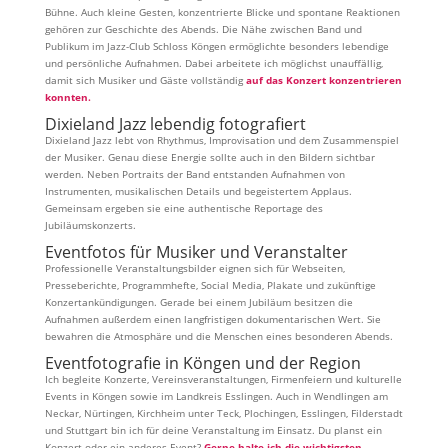
Bühne. Auch kleine Gesten, konzentrierte Blicke und spontane Reaktionen
gehören zur Geschichte des Abends. Die Nähe zwischen Band und
Publikum im Jazz-Club Schloss Köngen ermöglichte besonders lebendige
und persönliche Aufnahmen. Dabei arbeitete ich möglichst unauffällig,
damit sich Musiker und Gäste vollständig
auf das Konzert konzentrieren
konnten.
Dixieland Jazz lebendig fotografiert
Dixieland Jazz lebt von Rhythmus, Improvisation und dem Zusammenspiel
der Musiker. Genau diese Energie sollte auch in den Bildern sichtbar
werden. Neben Portraits der Band entstanden Aufnahmen von
Instrumenten, musikalischen Details und begeistertem Applaus.
Gemeinsam ergeben sie eine authentische Reportage des
Jubiläumskonzerts.
Eventfotos für Musiker und Veranstalter
Professionelle Veranstaltungsbilder eignen sich für Webseiten,
Presseberichte, Programmhefte, Social Media, Plakate und zukünftige
Konzertankündigungen. Gerade bei einem Jubiläum besitzen die
Aufnahmen außerdem einen langfristigen dokumentarischen Wert. Sie
bewahren die Atmosphäre und die Menschen eines besonderen Abends.
Eventfotografie in Köngen und der Region
Ich begleite Konzerte, Vereinsveranstaltungen, Firmenfeiern und kulturelle
Events in Köngen sowie im Landkreis Esslingen. Auch in Wendlingen am
Neckar, Nürtingen, Kirchheim unter Teck, Plochingen, Esslingen, Filderstadt
und Stuttgart bin ich für deine Veranstaltung im Einsatz. Du planst ein
Konzert oder ein anderes Event?
Gerne halte ich die wichtigsten