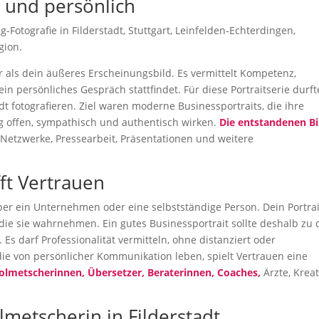
h und persönlich
-Fotografie in Filderstadt, Stuttgart, Leinfelden-Echterdingen,
gion.
hr als dein äußeres Erscheinungsbild. Es vermittelt Kompetenz,
in persönliches Gespräch stattfindet. Für diese Portraitserie durft
dt fotografieren. Ziel waren moderne Businessportraits, die ihre
tig offen, sympathisch und authentisch wirken.
Die entstandenen Bi
e Netzwerke, Pressearbeit, Präsentationen und weitere
fft Vertrauen
ber ein Unternehmen oder eine selbstständige Person. Dein Portrai
die sie wahrnehmen. Ein gutes Businessportrait sollte deshalb zu d
 Es darf Professionalität vermitteln, ohne distanziert oder
die von persönlicher Kommunikation leben, spielt Vertrauen eine
olmetscherinnen, Übersetzer, Beraterinnen, Coaches,
Ärzte, Kreat
lmetscherin in Filderstadt