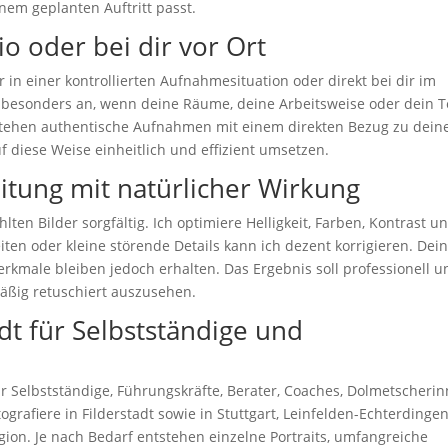
nem geplanten Auftritt passt.
io oder bei dir vor Ort
r in einer kontrollierten Aufnahmesituation oder direkt bei dir im
h besonders an, wenn deine Räume, deine Arbeitsweise oder dein 
ntstehen authentische Aufnahmen mit einem direkten Bezug zu dei
uf diese Weise einheitlich und effizient umsetzen.
itung mit natürlicher Wirkung
en Bilder sorgfältig. Ich optimiere Helligkeit, Farben, Kontrast u
en oder kleine störende Details kann ich dezent korrigieren. Dei
rkmale bleiben jedoch erhalten. Das Ergebnis soll professionell u
äßig retuschiert auszusehen.
adt für Selbstständige und
ür Selbstständige, Führungskräfte, Berater, Coaches, Dolmetscherin
grafiere in Filderstadt sowie in Stuttgart, Leinfelden-Echterdingen
ion. Je nach Bedarf entstehen einzelne Portraits, umfangreiche