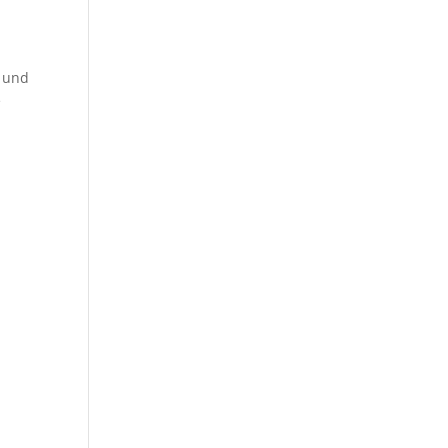
g und
e