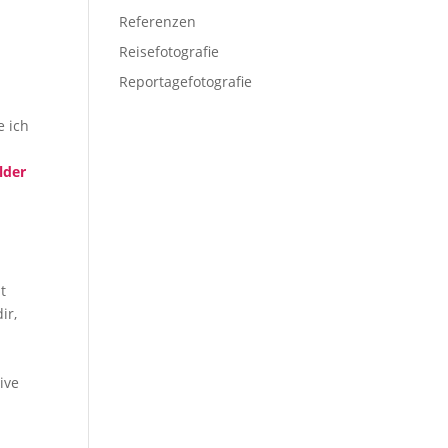
Referenzen
Reisefotografie
Reportagefotografie
e ich
lder
t
ir,
ive