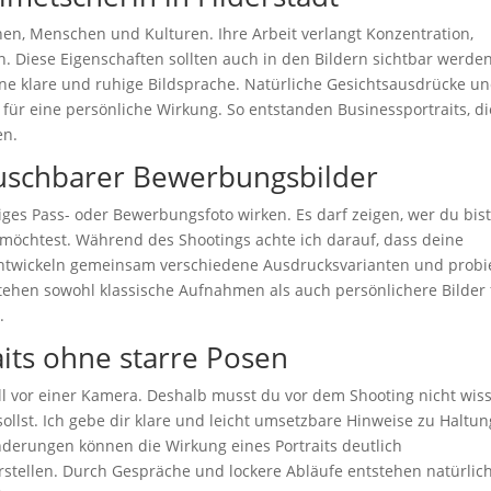
hen, Menschen und Kulturen. Ihre Arbeit verlangt Konzentration,
en. Diese Eigenschaften sollten auch in den Bildern sichtbar werden
eine klare und ruhige Bildsprache. Natürliche Gesichtsausdrücke u
 für eine persönliche Wirkung. So entstanden Businessportraits, di
en.
tauschbarer Bewerbungsbilder
ebiges Pass- oder Bewerbungsfoto wirken. Es darf zeigen, wer du bis
öchtest. Während des Shootings achte ich darauf, dass deine
 entwickeln gemeinsam verschiedene Ausdrucksvarianten und probi
stehen sowohl klassische Aufnahmen als auch persönlichere Bilder 
.
its ohne starre Posen
ll vor einer Kamera. Deshalb musst du vor dem Shooting nicht wis
lst. Ich gebe dir klare und leicht umsetzbare Hinweise zu Haltun
nderungen können die Wirkung eines Portraits deutlich
verstellen. Durch Gespräche und lockere Abläufe entstehen natürlic