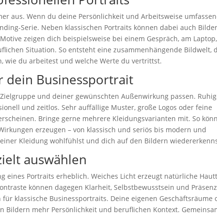
immer aus. Wenn du deine Persönlichkeit und Arbeitsweise umfasse
anding-Serie. Neben klassischen Portraits können dabei auch Bilder
otive zeigen dich beispielsweise bei einem Gespräch, am Laptop,
uflichen Situation. So entsteht eine zusammenhängende Bildwelt, 
h, wie du arbeitest und welche Werte du vertrittst.
 dein Businessportrait
er Zielgruppe und deiner gewünschten Außenwirkung passen. Ruhi
ionell und zeitlos. Sehr auffällige Muster, große Logos oder feine
erscheinen. Bringe gerne mehrere Kleidungsvarianten mit. So kön
 Wirkungen erzeugen – von klassisch und seriös bis modern und
 deiner Kleidung wohlfühlst und dich auf den Bildern wiedererkenns
zielt auswählen
g eines Portraits erheblich. Weiches Licht erzeugt natürliche Haut
Kontraste können dagegen Klarheit, Selbstbewusstsein und Präsen
h für klassische Businessportraits. Deine eigenen Geschäftsräume 
n Bildern mehr Persönlichkeit und beruflichen Kontext. Gemeins