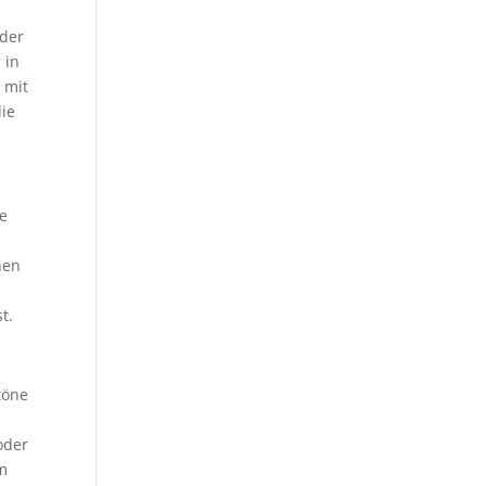
nder
 in
 mit
die
ge
nen
t.
töne
z
oder
am