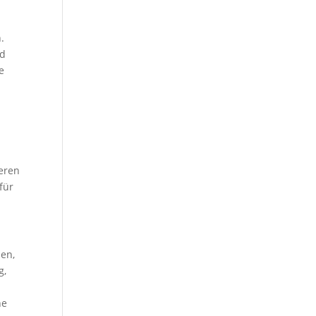
.
nd
e
t
eren
für
sen,
g,
he