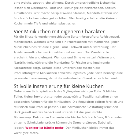
eine weiche, appetitliche Wirkung. Durch unterschiedliche Lichtwinkel
lassen sich Oberfläche, Form und Textur gezielt hervorheben. Seitlich
einfallendes Licht macht beispielsweise Streusel, Mandelblättchen und
Fruchtstücke besonders gut sichtbar. Gleichzeitig erhalten die kleinen
Kuchen mehr Tiefe und wirken plastischer.
Vier Minikuchen mit eigenem Charakter
Für die Bildserie wurden verschiedene Sorten fotografiert: Apfelstreusel,
Mandeltarte, Walnuss-Birne und ein Fruchtkuchen mit Mandarine. Jeder
Minikuchen besitzt eine eigene Form, Farbwelt und Ausstrahlung. Der
Apfelstreuselkuchen wirkt rustikal und vertraut. Die Mandeltarte
erscheint fein und elegant. Walnuss und Birne vermitteln Wärme und
Natürlichkeit, während die Mandarine für Frische und leuchtende
Farbakzente sorgt. Gerade diese Unterschiede machen die
Produktfotografie Minikuchen abwechslungsreich. Jede Sorte benötigt eine
passende Inszenierung, damit ihr individueller Charakter sichtbar wird.
Stilvolle Inszenierung für kleine Kuchen
Neben dem Licht spielt auch das Styling eine wichtige Rolle. Schlichte
Teller, kleine Servierplatten oder ausgewählte Textilien schaffen einen
passenden Rahmen für die Minikuchen. Die Requisiten sollten farblich und
stilistisch zum Produkt passen. Eine harmonische Gestaltung lenkt den
Blick gezielt auf das Gebäck und unterstützt die gewünschte
Bildaussage. Dekorative Elemente wie frische Früchte, Nüsse, Blüten oder
einzelne Schokoladenstücke können die Szene ergänzen. Dabei gilt
jedoch:
Weniger ist häufig mehr
. Der Minikuchen bleibt immer das
wichtigste Motiv.