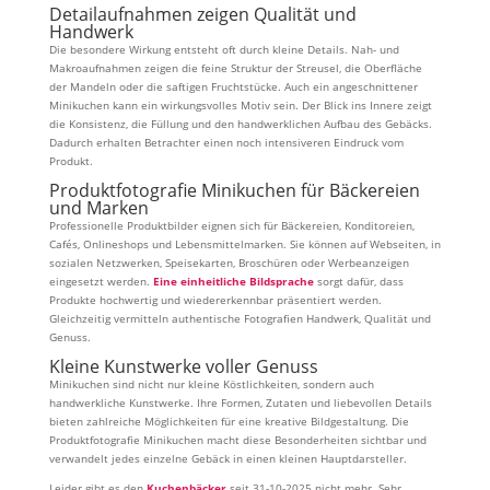
Detailaufnahmen zeigen Qualität und
Handwerk
Die besondere Wirkung entsteht oft durch kleine Details. Nah- und
Makroaufnahmen zeigen die feine Struktur der Streusel, die Oberfläche
der Mandeln oder die saftigen Fruchtstücke. Auch ein angeschnittener
Minikuchen kann ein wirkungsvolles Motiv sein. Der Blick ins Innere zeigt
die Konsistenz, die Füllung und den handwerklichen Aufbau des Gebäcks.
Dadurch erhalten Betrachter einen noch intensiveren Eindruck vom
Produkt.
Produktfotografie Minikuchen für Bäckereien
und Marken
Professionelle Produktbilder eignen sich für Bäckereien, Konditoreien,
Cafés, Onlineshops und Lebensmittelmarken. Sie können auf Webseiten, in
sozialen Netzwerken, Speisekarten, Broschüren oder Werbeanzeigen
eingesetzt werden.
Eine einheitliche Bildsprache
sorgt dafür, dass
Produkte hochwertig und wiedererkennbar präsentiert werden.
Gleichzeitig vermitteln authentische Fotografien Handwerk, Qualität und
Genuss.
Kleine Kunstwerke voller Genuss
Minikuchen sind nicht nur kleine Köstlichkeiten, sondern auch
handwerkliche Kunstwerke. Ihre Formen, Zutaten und liebevollen Details
bieten zahlreiche Möglichkeiten für eine kreative Bildgestaltung. Die
Produktfotografie Minikuchen macht diese Besonderheiten sichtbar und
verwandelt jedes einzelne Gebäck in einen kleinen Hauptdarsteller.
Leider gibt es den
Kuchenbäcker
seit 31-10-2025 nicht mehr. Sehr