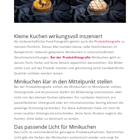
Kleine Kuchen wirkungsvoll inszeniert
Als leidenschaftliche Food-Fotografin gehört auch die
Produktfotografie
zu
meinem Portfolio. Dieses Mal standen kleine, süße Köstlichkeiten im
Rampenlicht: liebevoll gebackene Minikuchen in unterschiedlichen
Geschmacksrichtungen.
Bei der Produktfotografie
Minikuchen geht es
darum, Form, Farbe und feine Details appetitlich darzustellen. Die Bilder
sollen Lust auf das Produkt machen und gleichzeitig seine handwerkliche
Qualität sichtbar werden lassen.
Minikuchen klar in den Mittelpunkt stellen
Bei der Produktfotografie sollten die Minikuchen im Mittelpunkt stehen.
Hintergründe und Accessoires dürfen die Bildwirkung unterstützen, aber
nicht von den kleinen Kuchen ablenken. Ein rustikaler Holztisch, ein
pastellfarbener Untergrund oder ein minimalistisches Setting können die
jeweilige Stimmung verstärken. Für diese Aufnahmen habe ich mich für
einen textilen Hintergrund entschieden. Seine feine Struktur ergänzt die
Kuchen, ohne dabei zu dominant zu wirken.
Das passende Licht für Minikuchen
Das Licht ist entscheidend für gelungene Produktaufnahmen. Natürliches
Licht gibt die Farben der Minikuchen authentisch wieder und sorgt für