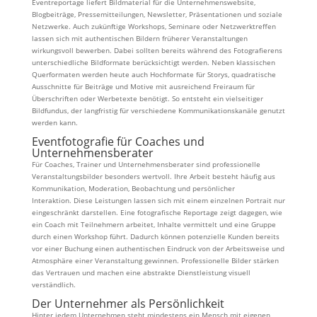
Eventreportage liefert Bildmaterial für die Unternehmenswebsite,
Blogbeiträge, Pressemitteilungen, Newsletter, Präsentationen und soziale
Netzwerke. Auch zukünftige Workshops, Seminare oder Netzwerktreffen
lassen sich mit authentischen Bildern früherer Veranstaltungen
wirkungsvoll bewerben. Dabei sollten bereits während des Fotografierens
unterschiedliche Bildformate berücksichtigt werden. Neben klassischen
Querformaten werden heute auch Hochformate für Storys, quadratische
Ausschnitte für Beiträge und Motive mit ausreichend Freiraum für
Überschriften oder Werbetexte benötigt. So entsteht ein vielseitiger
Bildfundus, der langfristig für verschiedene Kommunikationskanäle genutzt
werden kann.
Eventfotografie für Coaches und
Unternehmensberater
Für Coaches, Trainer und Unternehmensberater sind professionelle
Veranstaltungsbilder besonders wertvoll. Ihre Arbeit besteht häufig aus
Kommunikation, Moderation, Beobachtung und persönlicher
Interaktion. Diese Leistungen lassen sich mit einem einzelnen Portrait nur
eingeschränkt darstellen. Eine fotografische Reportage zeigt dagegen, wie
ein Coach mit Teilnehmern arbeitet, Inhalte vermittelt und eine Gruppe
durch einen Workshop führt. Dadurch können potenzielle Kunden bereits
vor einer Buchung einen authentischen Eindruck von der Arbeitsweise und
Atmosphäre einer Veranstaltung gewinnen. Professionelle Bilder stärken
das Vertrauen und machen eine abstrakte Dienstleistung visuell
verständlich.
Der Unternehmer als Persönlichkeit
Hinter jedem Unternehmen steht mindestens ein Mensch mit eigenen