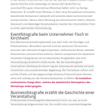
welche Schritte sind notwendig, um dieses Ziel tatsächlich zu
erreichen? Ein guter Unternehmer-Workshop liefert nicht nur fertige
Antworten. Er schafft einen Rahmen, in dem neue Perspektiven entstehen,
bestehende Denkweisen überprüft und konkrete Ideen weiterentwickelt
werden können. Genau diese Mischung aus konzentrierter Arbeit, offenem
Austausch und lebendiger Kommunikation machte den Unternehmer-Tisch
zu einer spannenden Veranstaltung.
Eventfotografie beim Unternehmer-Tisch in
Kirchheim
Eine Businessveranstaltung besteht aus weit mehr als Vorträgen und
Präsentationen. Besonders wertvoll sind die spontanen Situationen
zwischen den offiziellen Programmpunkten. Aufmerksame Blicke, lebhafte
Diskussionen, konzentriertes Zuhören, Gesten und persönliche Gespräche
vermitteln häufig besser als ein klassisches Gruppenfoto, wie eine
Veranstaltung tatsächlich erlebt wurde. Bei der Eventfotografie
Unternehmer Workshop Kirchheim lag der Schwerpunkt deshalb auf einer
natürlichen und zurückhaltenden Begleitung. Die Teilnehmer sollten sich
auf die Inhalte und den gegenseitigen Austausch konzentrieren können,
ohne sich ständig von der Kamera beobachtet zu fühlen.
So entstehen
authentische Fotografien, welche die tatsächliche Atmosphäre des
Workshops widerspiegeln.
Businessfotografie erzählt die Geschichte einer
Veranstaltung
Professionelle Eventfotografie dokumentiert nicht nur, wer an einer
Veranstaltung teilgenommen hat. Sie erzählt eine zusammenhängende