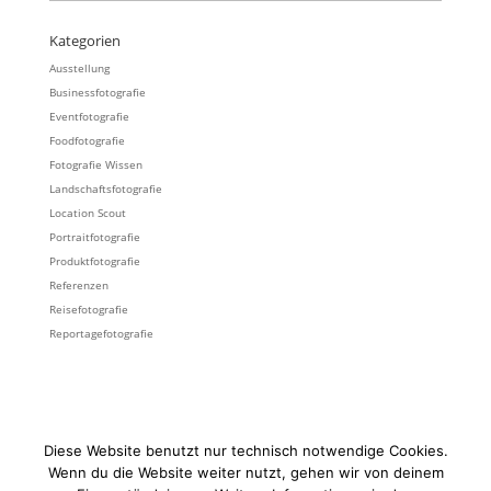
Kategorien
Ausstellung
Businessfotografie
Eventfotografie
Foodfotografie
Fotografie Wissen
Landschaftsfotografie
Location Scout
Portraitfotografie
Produktfotografie
Referenzen
Reisefotografie
Reportagefotografie
KUNDENSTIMMEN
KONTAKT
MAGAZIN
Diese Website benutzt nur technisch notwendige Cookies.
SUCHE
FOTOGRAFIE
IMPRESSUM
DATENSCHUTZ
WERBEHINWEIS
Wenn du die Website weiter nutzt, gehen wir von deinem