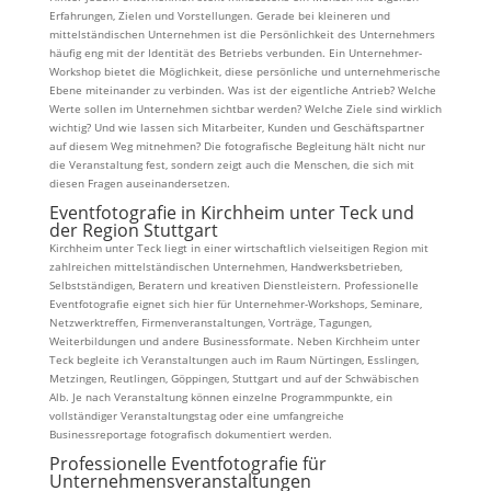
Erfahrungen, Zielen und Vorstellungen. Gerade bei kleineren und
mittelständischen Unternehmen ist die Persönlichkeit des Unternehmers
häufig eng mit der Identität des Betriebs verbunden. Ein Unternehmer-
Workshop bietet die Möglichkeit, diese persönliche und unternehmerische
Ebene miteinander zu verbinden. Was ist der eigentliche Antrieb? Welche
Werte sollen im Unternehmen sichtbar werden? Welche Ziele sind wirklich
wichtig? Und wie lassen sich Mitarbeiter, Kunden und Geschäftspartner
auf diesem Weg mitnehmen? Die fotografische Begleitung hält nicht nur
die Veranstaltung fest, sondern zeigt auch die Menschen, die sich mit
diesen Fragen auseinandersetzen.
Eventfotografie in Kirchheim unter Teck und
der Region Stuttgart
Kirchheim unter Teck liegt in einer wirtschaftlich vielseitigen Region mit
zahlreichen mittelständischen Unternehmen, Handwerksbetrieben,
Selbstständigen, Beratern und kreativen Dienstleistern. Professionelle
Eventfotografie eignet sich hier für Unternehmer-Workshops, Seminare,
Netzwerktreffen, Firmenveranstaltungen, Vorträge, Tagungen,
Weiterbildungen und andere Businessformate. Neben Kirchheim unter
Teck begleite ich Veranstaltungen auch im Raum Nürtingen, Esslingen,
Metzingen, Reutlingen, Göppingen, Stuttgart und auf der Schwäbischen
Alb. Je nach Veranstaltung können einzelne Programmpunkte, ein
vollständiger Veranstaltungstag oder eine umfangreiche
Businessreportage fotografisch dokumentiert werden.
Professionelle Eventfotografie für
Unternehmensveranstaltungen