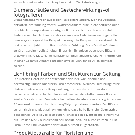
fachliche und kreative Leistung hinter dem Werkstück zeigen.
Blumensträuße und Gestecke wirkungsvoll
fotografieren
Blumensträuße wirken aus jeder Perspektive anders. Manche Arbeiten
entfalten ihre Wirkung frontal, während andere eine leicht seitliche oder
erhöhte Kameraposition benötigen. Bei Gestecken spielen zusätzlich
Tiefe, räumlicher Aufbau und das verwendete Gefäß eine wichtige Rolle.
Eine sorgfältig gewählte Perspektive zeigt die Komposition verständlich
und bewahrt gleichzeitig ihre natürliche Wirkung. Auch Detailaufnahmen
gehören zu einer vollständigen Bildserie. Sie zeigen besondere Blüten,
ungewöhnliche Materialkombinationen und handwerkliche Feinheiten, die
in einer Gesamtaufnahme möglicherweise weniger deutlich sichtbar
werden.
Licht bringt Farben und Strukturen zur Geltung
Die richtige Lichtführung entscheidet darüber, wie lebendig und
hochwertig Blumen auf einem Foto erscheinen. Weiches Licht bringt feine
Blütenstrukturen zur Geltung und sorgt für natürliche Farbverläufe.
Gezielte Schatten schaffen Tiefe und machen den Aufbau eines floralen
Werkstücks sichtbar. Besonders bei hellen, dunklen oder stark glänzenden
Pflanzenteilen muss das Licht sorgfältig abgestimmt werden. Die Blüten
sollen frisch und plastisch wirken, ohne dass helle Bereiche überstrahlen
oder dunkle Details verloren gehen. Ich setze das Licht deshalb nicht nur
ein, um das Motiv ausreichend hell abzubilden. Ich nutze es gezielt, um
Form, Farbe und Charakter der floralen Arbeit zu gestalten.
Produktfotografie für Floristen und