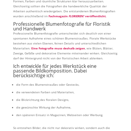
Formen, Farben und räumliche Strukturen klar herauszuarbeiten.
Gleichzeitig sollten die Fotografien die handwerkliche Qualität der
Arbeiten authentisch wiedergeben. Die entstandenen Blumenfotografien
wurden anschließend im
Fachmagazin
FLORIEREN!
veröffentlicht.
Professionelle Blumenfotografie für Floristik
und Handwerk
Professionelle Blumenfotografie unterscheidet sich deutlich von einer
spontanen Aufnahme eines schönen Blumenstraußes. Florale Werkstücke
bestehen aus vielen Ebenen, feinen Details und unterschiedlichen
Materialien.
Eine Fotografie muss deshalb zeigen
, wie Blüten, Blätter,
Zweige, Gefäße und dekorative Elemente miteinander wirken. Gleichzeitig
darf der Hintergrund nicht von der floristischen Arbeit ablenken.
Ich entwickle für jedes Werkstück eine
passende Bildkomposition. Dabei
berücksichtige ich:
die Form des Blumenstraußes oder Gestecks,
die verwendeten Farben und Materialien,
die Blickrichtung des floralen Designs,
die gewünschte Wirkung der Aufnahme,
den späteren Einsatz in Magazinen, Webseiten oder Werbung.
So entstehen Bilder, die nicht nur dekorativ wirken, sondern auch die