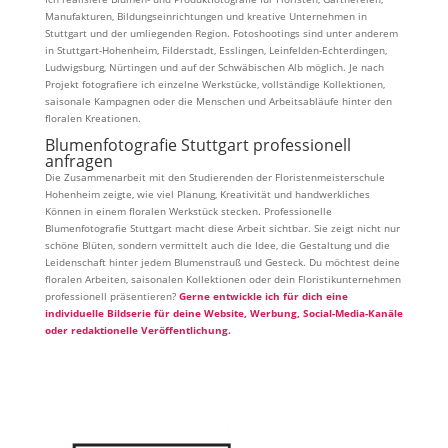
Manufakturen, Bildungseinrichtungen und kreative Unternehmen in
Stuttgart und der umliegenden Region. Fotoshootings sind unter anderem
in Stuttgart-Hohenheim, Filderstadt, Esslingen, Leinfelden-Echterdingen,
Ludwigsburg, Nürtingen und auf der Schwäbischen Alb möglich. Je nach
Projekt fotografiere ich einzelne Werkstücke, vollständige Kollektionen,
saisonale Kampagnen oder die Menschen und Arbeitsabläufe hinter den
floralen Kreationen.
Blumenfotografie Stuttgart professionell
anfragen
Die Zusammenarbeit mit den Studierenden der Floristenmeisterschule
Hohenheim zeigte, wie viel Planung, Kreativität und handwerkliches
Können in einem floralen Werkstück stecken. Professionelle
Blumenfotografie Stuttgart macht diese Arbeit sichtbar. Sie zeigt nicht nur
schöne Blüten, sondern vermittelt auch die Idee, die Gestaltung und die
Leidenschaft hinter jedem Blumenstrauß und Gesteck. Du möchtest deine
floralen Arbeiten, saisonalen Kollektionen oder dein Floristikunternehmen
professionell präsentieren?
Gerne entwickle ich für dich eine
individuelle Bildserie für deine Website, Werbung, Social-Media-Kanäle
oder redaktionelle Veröffentlichung.