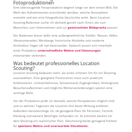
Fotoproduktionen
Eine überzeugende Fotoproduktion beginnt lange vor dem ersten Bild. Die
Wahl des Aufnahmeortes entscheidet darüber, welche Atmosphäre
entsteht und wie eine fotografische Geschichte wirkt. Beim Location
Scouting Bodensee suche ich deshalb gezielt nach Orten, die zum
Menschen, zum Unternehmen und zur
gewünschten Bildsprache
passen.
Der Bodensee bietet dafür eine außergewöhnliche Vielfalt. Wasser, Häfen,
Uferpromenaden, Weinberge, historische Altstädte und moderne
Architektur liegen oft nah beieinander. Dadurch lassen sich innerhalb
einer Produktion
unterschiedliche Motive und Stimmungen
miteinander verbinden.
Was bedeutet professionelles Location
Scouting?
Location Scouting bedeutet mehr, als einen schönen Ort für ein Shooting
auszuwählen. Eine geeignete Fotolocation muss auch praktisch
funktionieren. Lichtverhältnisse, Sonnenstand, Zugänglichkeit, Hintergrund,
Besucheraufkommen und mögliche Wetterveränderungen spielen eine
wichtige Rolle.
Vor der Produktion prüfe ich deshalb, welche Perspektiven möglich sind
und zu welcher Tageszeit die Location ihre beste Wirkung entfaltet.
Außerdem berücksichtige ich, ob genügend Platz für Personen, Technik,
Kleidung und weitere Beteiligte vorhanden ist. So entsteht bereits vor
dem Shooting ein realistischer Plan. Gleichzeitig bleibt genügend Freiheit
für
spontane Motive und unerwartete Situationen.