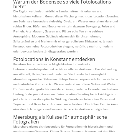
Warum der Bodensee so viele Fotolocations
bietet
Die Region verbindet natürliche Landschaften mit urbanen und
historischen Kulissen. Genau diese Mischung macht das Location Scouting
am Bodensee besonders vielseitig. Direkt am Wasser entstehen klare und
ruhige Bilder. Häfen und Boote vermitteln dagegen Bewegung, Reise und
Freiheit. Alte Mauern, Gassen und Plätze schaffen eine zeitlose
Atmosphäre. Moderne Gebäude eignen sich für Unternehmen,
Selbstständige und Marken mit einer geradlinigen Bildsprache. Je nach
Konzept kann eine Fotoproduktion elegant, natürlich, maritim, modern
oder bewusst bodenständig gestaltet werden.
Fotolocations in Konstanz entdecken
Konstanz bietet zahlreiche Möglichkeiten für Portraits,
Unternehmensfotografie und redaktionelle Produktionen. Die Verbindung
aus Altstadt, Hafen, See und moderner Stadtlandschaft ermöglicht
abwechslungsreiche Bildserien. Ruhige Gassen eignen sich für persönliche
und natürliche Portraits. Am Wasser entstehen offene Motive mit Weite.
Für Businessfotografie können klare Linien, moderne Fassaden und urbane
Hintergründe genutzt werden. Beim Location Scouting berücksichtige ich
jedoch nicht nur die optische Wirkung. Gerade an bekannten Orten sind
Tageszeit und Besucheraufkommen entscheidend. Ein früher Termin kann
eine deutlich ruhigere und konzentriertere Produktion ermöglichen.
Meersburg als Kulisse für atmosphärische
Fotografien
Meersburg eignet sich besonders für Fotografien mit historischem und
mediterranem Charakter. Kleine Gassen, Treppen, Mauern und der Blick