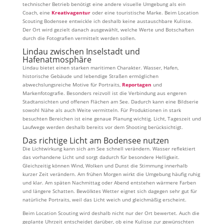
technischer Betrieb benötigt eine andere visuelle Umgebung als ein
Coach, eine
Kreativagentur
oder eine touristische Marke. Beim Location
Scouting Bodensee entwickle ich deshalb keine austauschbare Kulisse.
Der Ort wird gezielt danach ausgewählt, welche Werte und Botschaften
durch die Fotografien vermittelt werden sollen.
Lindau zwischen Inselstadt und
Hafenatmosphäre
Lindau bietet einen starken maritimen Charakter. Wasser, Hafen,
historische Gebäude und lebendige Straßen ermöglichen
abwechslungsreiche Motive für Portraits,
Reportagen
und
Markenfotografie. Besonders reizvoll ist die Verbindung aus engeren
Stadtansichten und offenen Flächen am See. Dadurch kann eine Bildserie
sowohl Nähe als auch Weite vermitteln. Für Produktionen in stark
besuchten Bereichen ist eine genaue Planung wichtig. Licht, Tageszeit und
Laufwege werden deshalb bereits vor dem Shooting berücksichtigt.
Das richtige Licht am Bodensee nutzen
Die Lichtwirkung kann sich am See schnell verändern. Wasser reflektiert
das vorhandene Licht und sorgt dadurch für besondere Helligkeit.
Gleichzeitig können Wind, Wolken und Dunst die Stimmung innerhalb
kurzer Zeit verändern. Am frühen Morgen wirkt die Umgebung häufig ruhig
und klar. Am späten Nachmittag oder Abend entstehen wärmere Farben
und längere Schatten. Bewölktes Wetter eignet sich dagegen sehr gut für
natürliche Portraits, weil das Licht weich und gleichmäßig erscheint.
Beim Location Scouting wird deshalb nicht nur der Ort bewertet. Auch die
geplante Uhrzeit entscheidet darüber, ob eine Kulisse zur gewünschten