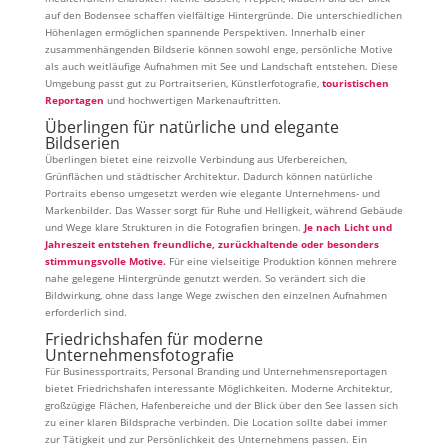
auf den Bodensee schaffen vielfältige Hintergründe. Die unterschiedlichen
Höhenlagen ermöglichen spannende Perspektiven. Innerhalb einer
zusammenhängenden Bildserie können sowohl enge, persönliche Motive
als auch weitläufige Aufnahmen mit See und Landschaft entstehen. Diese
Umgebung passt gut zu Portraitserien, Künstlerfotografie,
touristischen
Reportagen
und hochwertigen Markenauftritten.
Überlingen für natürliche und elegante
Bildserien
Überlingen bietet eine reizvolle Verbindung aus Uferbereichen,
Grünflächen und städtischer Architektur. Dadurch können natürliche
Portraits ebenso umgesetzt werden wie elegante Unternehmens- und
Markenbilder. Das Wasser sorgt für Ruhe und Helligkeit, während Gebäude
und Wege klare Strukturen in die Fotografien bringen.
Je nach Licht und
Jahreszeit entstehen freundliche, zurückhaltende oder besonders
stimmungsvolle Motive.
Für eine vielseitige Produktion können mehrere
nahe gelegene Hintergründe genutzt werden. So verändert sich die
Bildwirkung, ohne dass lange Wege zwischen den einzelnen Aufnahmen
erforderlich sind.
Friedrichshafen für moderne
Unternehmensfotografie
Für Businessportraits, Personal Branding und Unternehmensreportagen
bietet Friedrichshafen interessante Möglichkeiten. Moderne Architektur,
großzügige Flächen, Hafenbereiche und der Blick über den See lassen sich
zu einer klaren Bildsprache verbinden. Die Location sollte dabei immer
zur Tätigkeit und zur Persönlichkeit des Unternehmens passen. Ein