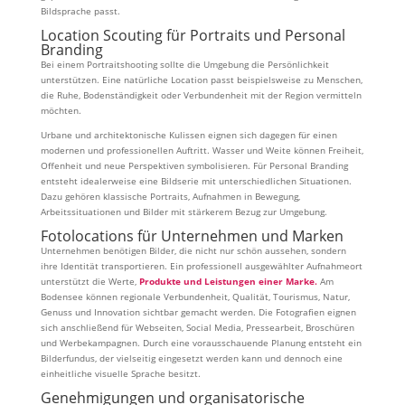
Bildsprache passt.
Location Scouting für Portraits und Personal
Branding
Bei einem Portraitshooting sollte die Umgebung die Persönlichkeit
unterstützen. Eine natürliche Location passt beispielsweise zu Menschen,
die Ruhe, Bodenständigkeit oder Verbundenheit mit der Region vermitteln
möchten.
Urbane und architektonische Kulissen eignen sich dagegen für einen
modernen und professionellen Auftritt. Wasser und Weite können Freiheit,
Offenheit und neue Perspektiven symbolisieren. Für Personal Branding
entsteht idealerweise eine Bildserie mit unterschiedlichen Situationen.
Dazu gehören klassische Portraits, Aufnahmen in Bewegung,
Arbeitssituationen und Bilder mit stärkerem Bezug zur Umgebung.
Fotolocations für Unternehmen und Marken
Unternehmen benötigen Bilder, die nicht nur schön aussehen, sondern
ihre Identität transportieren. Ein professionell ausgewählter Aufnahmeort
unterstützt die Werte,
Produkte und Leistungen einer Marke.
Am
Bodensee können regionale Verbundenheit, Qualität, Tourismus, Natur,
Genuss und Innovation sichtbar gemacht werden. Die Fotografien eignen
sich anschließend für Webseiten, Social Media, Pressearbeit, Broschüren
und Werbekampagnen. Durch eine vorausschauende Planung entsteht ein
Bilderfundus, der vielseitig eingesetzt werden kann und dennoch eine
einheitliche visuelle Sprache besitzt.
Genehmigungen und organisatorische