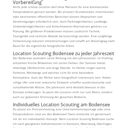
Vorbereitung
Nicht jede schöne Location darf ohne Weiteres für eine kommerzielle
Fotoproduktion genutzt werden. Bei privaten Grundstücken, Innenräumen
oder bestimmten öffentlichen Bereichen können Absprachen und
Genehmigungen erforderlich sein. Auch Parkmöglichkeiten, Laufwege,
Umkleidemöglichkeiten und Schlechtwetter-Alternativen gehören zur
Planung. Bei größeren Produktionen müssen zusätzlich Technik,
Teamgröße und zeitliche Abläufe berücksichtigt werden. Eine sorgfältige
Vorbereitung reduziert Unterbrechungen und schafft am Shootingtag mehr
Raum für die eigentliche fotografische Arbeit.
Location Scouting Bodensee zu jeder Jahreszeit
Der Bodensee verändert seine Wirkung mit den Jahreszeiten. Im Frühling
entstehen frische Bildwelten mit zarten Farben. Der Sommer bietet
lebendige Uferbereiche und lange Abende. Im Herbst sorgen warme
Farbtöne, Weinberge und weiches Licht für eine besondere
Atmosphäre. Auch der Winter kann fotografisch interessant sein. Nebel,
ruhige Ufer und eine reduzierte Farbwelt schaffen ausdrucksstarke und
zurückhaltende Motive. Die Jahreszeit wird deshalb bewusst in das
Konzept einbezogen. So passt die Location nicht nur zum Motiv, sondern
auch zur geplanten Stimmung der gesamten Bildserie.
Individuelles Location Scouting am Bodensee
Du planst ein Portraitshooting, eine Unternehmensreportage oder eine
Fotoproduktion rund um den Bodensee? Dann entwickle ich gemeinsam
mit dir ein individuelles Konzept. Beim Location Scouting Bodensee suche
ich nach geeigneten Aufnahmeorten in Konstanz, Meersburg, Überlingen,