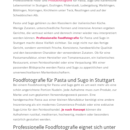
Professionelle Food- und
Produktfotografie
für Pasta, Sugo und italienische
Lebensmittel in Stuttgart, Esslingen, Filderstadt, Ludwigsburg, Waiblingen,
Böblingen, Nürtingen, Kirchheim unter Teck, Reutlingen und auf der
Schwäbischen Alb.
Pasta und Sugo gehören zu den Klassikern der italienischen Küche.
Wenige Zutaten, unterschiedliche Formen und intensive Aromen ergeben
Gerichte, die vertraut wirken und dennoch immer wieder neu interpretiert
werden können.
Professionelle Foodfotografie
für Pasta und Sugo in
Stuttgart macht diese Vielfalt sichtbar. Sie zeigt nicht nur das fertige
Gericht, sondern vermittelt Frische, Konsistenz, handwerkliche Qualität
und den besonderen Charakter der verwendeten Zutaten. Ob für eine
Pastamanufaktur, einen Hersteller von Tomatensaucen, ein italienisches
Restaurant, einen Feinkosthandel oder eine Verpackung: Mit einer
passenden Bildsprache werden Pasta und Sugo zu appetitlichen und
unverwechselbaren Markenbotschaftern.
Foodfotografie für Pasta und Sugo in Stuttgart
Bei einem Foodshooting für Pasta und Sugo geht es um weit mehr als eine
schön angerichtete Portion Nudeln. Jede Aufnahme muss zum Produkt, zur
Marke und zum geplanten Verwendungszweck passen. Eine
handgemachte Pasta aus einer kleinen Manufaktur benötigt eine andere
Inszenierung als ein modernes Convenience-Produkt oder eine exklusive
Sugo-Linie für den Feinkosthandel.
Je nach Konzept
können die
Aufnahmen rustikal, mediterran, hochwertig, modern oder besonders
natürlich gestaltet werden.
Professionelle Foodfotografie eignet sich unter