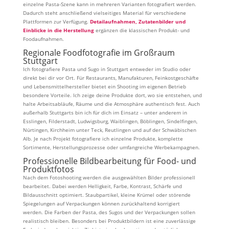
einzelne Pasta-Szene kann in mehreren Varianten fotografiert werden.
Dadurch steht anschließend vielseitiges Material für verschiedene
Plattformen zur Verfügung.
Detailaufnahmen, Zutatenbilder und
Einblicke in die Herstellung
ergänzen die klassischen Produkt- und
Foodaufnahmen.
Regionale Foodfotografie im Großraum
Stuttgart
Ich fotografiere Pasta und Sugo in Stuttgart entweder im Studio oder
direkt bei dir vor Ort. Für Restaurants, Manufakturen, Feinkostgeschäfte
und Lebensmittelhersteller bietet ein Shooting im eigenen Betrieb
besondere Vorteile. Ich zeige deine Produkte dort, wo sie entstehen, und
halte Arbeitsabläufe, Räume und die Atmosphäre authentisch fest. Auch
außerhalb Stuttgarts bin ich für dich im Einsatz – unter anderem in
Esslingen, Filderstadt, Ludwigsburg, Waiblingen, Böblingen, Sindelfingen,
Nürtingen, Kirchheim unter Teck, Reutlingen und auf der Schwäbischen
Alb. Je nach Projekt fotografiere ich einzelne Produkte, komplette
Sortimente, Herstellungsprozesse oder umfangreiche Werbekampagnen.
Professionelle Bildbearbeitung für Food- und
Produktfotos
Nach dem Fotoshooting werden die ausgewählten Bilder professionell
bearbeitet. Dabei werden Helligkeit, Farbe, Kontrast, Schärfe und
Bildausschnitt optimiert. Staubpartikel, kleine Krümel oder störende
Spiegelungen auf Verpackungen können zurückhaltend korrigiert
werden. Die Farben der Pasta, des Sugos und der Verpackungen sollen
realistisch bleiben. Besonders bei Produktbildern ist eine zuverlässige