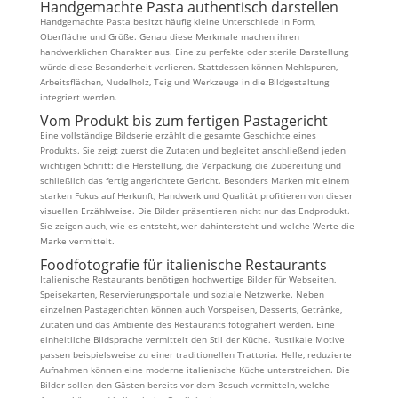
Handgemachte Pasta authentisch darstellen
Handgemachte Pasta besitzt häufig kleine Unterschiede in Form,
Oberfläche und Größe. Genau diese Merkmale machen ihren
handwerklichen Charakter aus. Eine zu perfekte oder sterile Darstellung
würde diese Besonderheit verlieren. Stattdessen können Mehlspuren,
Arbeitsflächen, Nudelholz, Teig und Werkzeuge in die Bildgestaltung
integriert werden.
Vom Produkt bis zum fertigen Pastagericht
Eine vollständige Bildserie erzählt die gesamte Geschichte eines
Produkts. Sie zeigt zuerst die Zutaten und begleitet anschließend jeden
wichtigen Schritt: die Herstellung, die Verpackung, die Zubereitung und
schließlich das fertig angerichtete Gericht. Besonders Marken mit einem
starken Fokus auf Herkunft, Handwerk und Qualität profitieren von dieser
visuellen Erzählweise. Die Bilder präsentieren nicht nur das Endprodukt.
Sie zeigen auch, wie es entsteht, wer dahintersteht und welche Werte die
Marke vermittelt.
Foodfotografie für italienische Restaurants
Italienische Restaurants benötigen hochwertige Bilder für Webseiten,
Speisekarten, Reservierungsportale und soziale Netzwerke. Neben
einzelnen Pastagerichten können auch Vorspeisen, Desserts, Getränke,
Zutaten und das Ambiente des Restaurants fotografiert werden. Eine
einheitliche Bildsprache vermittelt den Stil der Küche. Rustikale Motive
passen beispielsweise zu einer traditionellen Trattoria. Helle, reduzierte
Aufnahmen können eine moderne italienische Küche unterstreichen. Die
Bilder sollen den Gästen bereits vor dem Besuch vermitteln, welche