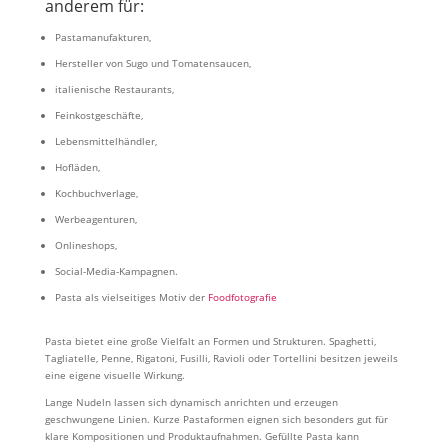
anderem für:
Pastamanufakturen,
Hersteller von Sugo und Tomatensaucen,
italienische Restaurants,
Feinkostgeschäfte,
Lebensmittelhändler,
Hofläden,
Kochbuchverlage,
Werbeagenturen,
Onlineshops,
Social-Media-Kampagnen.
Pasta als vielseitiges Motiv der
Foodfotografie
Pasta bietet eine große Vielfalt an Formen und Strukturen. Spaghetti,
Tagliatelle, Penne, Rigatoni, Fusilli, Ravioli oder Tortellini besitzen jeweils
eine eigene visuelle Wirkung.
Lange Nudeln lassen sich dynamisch anrichten und erzeugen
geschwungene Linien. Kurze Pastaformen eignen sich besonders gut für
klare Kompositionen und Produktaufnahmen. Gefüllte Pasta kann