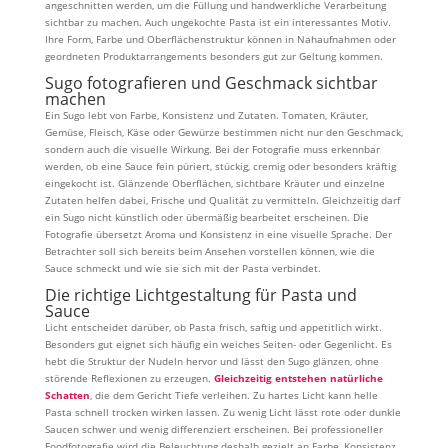
angeschnitten werden, um die Füllung und handwerkliche Verarbeitung
sichtbar zu machen. Auch ungekochte Pasta ist ein interessantes Motiv.
Ihre Form, Farbe und Oberflächenstruktur können in Nahaufnahmen oder
geordneten Produktarrangements besonders gut zur Geltung kommen.
Sugo fotografieren und Geschmack sichtbar
machen
Ein Sugo lebt von Farbe, Konsistenz und Zutaten. Tomaten, Kräuter,
Gemüse, Fleisch, Käse oder Gewürze bestimmen nicht nur den Geschmack,
sondern auch die visuelle Wirkung. Bei der Fotografie muss erkennbar
werden, ob eine Sauce fein püriert, stückig, cremig oder besonders kräftig
eingekocht ist. Glänzende Oberflächen, sichtbare Kräuter und einzelne
Zutaten helfen dabei, Frische und Qualität zu vermitteln. Gleichzeitig darf
ein Sugo nicht künstlich oder übermäßig bearbeitet erscheinen. Die
Fotografie übersetzt Aroma und Konsistenz in eine visuelle Sprache. Der
Betrachter soll sich bereits beim Ansehen vorstellen können, wie die
Sauce schmeckt und wie sie sich mit der Pasta verbindet.
Die richtige Lichtgestaltung für Pasta und
Sauce
Licht entscheidet darüber, ob Pasta frisch, saftig und appetitlich wirkt.
Besonders gut eignet sich häufig ein weiches Seiten- oder Gegenlicht. Es
hebt die Struktur der Nudeln hervor und lässt den Sugo glänzen, ohne
störende Reflexionen zu erzeugen.
Gleichzeitig entstehen natürliche
Schatten
, die dem Gericht Tiefe verleihen. Zu hartes Licht kann helle
Pasta schnell trocken wirken lassen. Zu wenig Licht lässt rote oder dunkle
Saucen schwer und wenig differenziert erscheinen. Bei professioneller
Foodfotografie wird die Beleuchtung deshalb gezielt an Farbe, Konsistenz