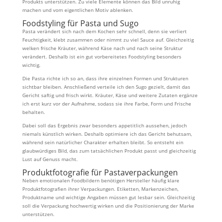
Produkts unterstützen. Zu viele Elemente können das Bild unruhig
machen und vom eigentlichen Motiv ablenken.
Foodstyling für Pasta und Sugo
Pasta verändert sich nach dem Kochen sehr schnell, denn sie verliert
Feuchtigkeit, klebt zusammen oder nimmt zu viel Sauce auf. Gleichzeitig
welken frische Kräuter, während Käse nach und nach seine Struktur
verändert. Deshalb ist ein gut vorbereitetes Foodstyling besonders
wichtig.
Die Pasta richte ich so an, dass ihre einzelnen Formen und Strukturen
sichtbar bleiben. Anschließend verteile ich den Sugo gezielt, damit das
Gericht saftig und frisch wirkt. Kräuter, Käse und weitere Zutaten ergänze
ich erst kurz vor der Aufnahme, sodass sie ihre Farbe, Form und Frische
behalten.
Dabei soll das Ergebnis zwar besonders appetitlich aussehen, jedoch
niemals künstlich wirken. Deshalb optimiere ich das Gericht behutsam,
während sein natürlicher Charakter erhalten bleibt. So entsteht ein
glaubwürdiges Bild, das zum tatsächlichen Produkt passt und gleichzeitig
Lust auf Genuss macht.
Produktfotografie für Pastaverpackungen
Neben emotionalen Foodbildern benötigen Hersteller häufig klare
Produktfotografien ihrer Verpackungen. Etiketten, Markenzeichen,
Produktname und wichtige Angaben müssen gut lesbar sein. Gleichzeitig
soll die Verpackung hochwertig wirken und die Positionierung der Marke
unterstützen.