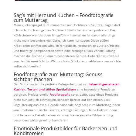
Sag’s mit Herz und Kuchen – Foodfotografie
zum Muttertag
Mein Zuckerspiegel läuft momentan auf Hochtouren: Seit drei Tagen darf
ich mich durch ein ganzes Sortiment köstlicher Kuchen probieren. Der
Kühlschrank war bis oben hin gefüllt – inzwischen ist davon allerdings
nicht mehr besonders viel übrig. Ich kann nur sagen: Diese süßen
Kreationen schmecken wirklich fantastisch. Hochwertige Zutaten, frische
und fruchtige Komponenten sowie eine cremige Quark-Vanille-Füllung
machen die Kuchen zu einem besonderen Genuss. Gebacken wurden sie
von der Bäckerei Schlotz. Wer noch ein Stück davon abbekommen möchte,
sollte sich beeilen!
Foodfotografie zum Muttertag: Genuss
sichtbar machen
Der Muttertag ist die perfekte Gelegenheit, um mit
liebevoll gestalteten
Kuchen, Torten und süßen Spezialitäten
eine besondere Freude zu
bereiten. Professionelle
Foodfotografie
sorgt dafür, dass diese Produkte
nicht nur köstlich schmecken, sondern bereits auf den ersten Blick
Begeisterung auslösen. Gerade saisonale Angebote zum Muttertag leben
von Emotionen. Frische Früchte, cremige Füllungen, feine Dekorationen
und liebevolle Details lassen sich durch eine gezielte Bildgestaltung
besonders wirkungsvoll präsentieren.
Emotionale Produktbilder für Bäckereien und
Konditoreien