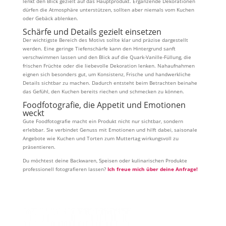
lenkt den Blick gezielt auf das Hauptprodukt. Ergänzende Dekorationen
dürfen die Atmosphäre unterstützen, sollten aber niemals vom Kuchen
oder Gebäck ablenken.
Schärfe und Details gezielt einsetzen
Der wichtigste Bereich des Motivs sollte klar und präzise dargestellt
werden. Eine geringe Tiefenschärfe kann den Hintergrund sanft
verschwimmen lassen und den Blick auf die Quark-Vanille-Füllung, die
frischen Früchte oder die liebevolle Dekoration lenken. Nahaufnahmen
eignen sich besonders gut, um Konsistenz, Frische und handwerkliche
Details sichtbar zu machen. Dadurch entsteht beim Betrachten beinahe
das Gefühl, den Kuchen bereits riechen und schmecken zu können.
Foodfotografie, die Appetit und Emotionen
weckt
Gute Foodfotografie macht ein Produkt nicht nur sichtbar, sondern
erlebbar. Sie verbindet Genuss mit Emotionen und hilft dabei, saisonale
Angebote wie Kuchen und Torten zum Muttertag wirkungsvoll zu
präsentieren.
Du möchtest deine Backwaren, Speisen oder kulinarischen Produkte
professionell fotografieren lassen?
Ich freue mich über deine Anfrage!