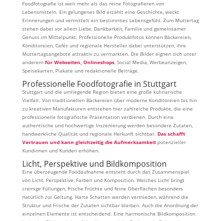
Foodfotografie ist weit mehr als das reine Fotografieren von
Lebensmitteln. Ein gelungenes Bild erzählt eine Geschichte, weckt
Erinnerungen und vermittelt ein bestimmtes Lebensgefühl. Zum Muttertag
stehen dabei vor allem Liebe, Dankbarkeit, Familie und gemeinsamer
Genuss im Mittelpunkt. Professionelle Produktfotos können Bäckereien,
Konditoreien, Cafés und regionale Hersteller dabei unterstützen, ihre
Muttertagsangebote attraktiv zu vermarkten. Die Bilder eignen sich unter
anderem
für Webseiten
,
Onlineshops
, Social Media, Werbeanzeigen,
Speisekarten, Plakate und redaktionelle Beiträge.
Professionelle Foodfotografie in Stuttgart
Stuttgart und die umliegende Region bieten eine große kulinarische
Vielfalt. Von traditionellen Bäckereien über moderne Konditoreien bis hin
zu kreativen Manufakturen entstehen hier zahlreiche Produkte, die eine
professionelle fotografische Präsentation verdienen. Durch eine
authentische und hochwertige Inszenierung werden besondere Zutaten,
handwerkliche Qualität und regionale Herkunft sichtbar.
Das schafft
Vertrauen und kann gleichzeitig die Aufmerksamkeit
potenzieller
Kundinnen und Kunden erhöhen.
Licht, Perspektive und Bildkomposition
Eine überzeugende Foodaufnahme entsteht durch das Zusammenspiel
von Licht, Perspektive, Farben und Komposition. Weiches Licht bringt
cremige Füllungen, frische Früchte und feine Oberflächen besonders
natürlich zur Geltung. Harte Schatten werden vermieden, während die
Struktur und Frische der Zutaten sichtbar bleiben. Auch die Anordnung der
einzelnen Elemente ist entscheidend. Eine harmonische Bildkomposition